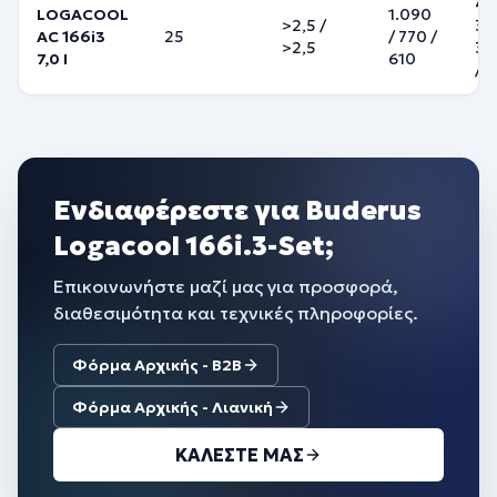
46
LOGACOOL
1.090
>2,5
/
37 
AC 166i3
25
/ 770 /
>2,5
34
7,0 I
610
/ 2
Ενδιαφέρεστε για Buderus
Logacool 166i.3-Set;
Επικοινωνήστε μαζί μας για προσφορά,
διαθεσιμότητα και τεχνικές πληροφορίες.
Φόρμα Αρχικής - B2B
Φόρμα Αρχικής - Λιανική
ΚΑΛΕΣΤΕ ΜΑΣ