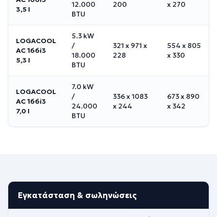
12.000
200
x 270
3,5 I
BTU
5.3 kW
LOGACOOL
/
321 x 971 x
554 x 805
AC 166i3
18.000
228
x 330
5,3 I
BTU
7.0 kW
LOGACOOL
/
336 x 1083
673 x 890
AC 166i3
24.000
x 244
x 342
7,0 I
BTU
Εγκατάσταση & σωληνώσεις