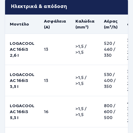
Ηλεκτρικά & απόδοση
Ασφάλεια
Καλώδια
Αέρας
Μοντέλο
dB
(A)
(mm²)
(m³/h)
37 
LOGACOOL
520 /
>1,5
/
32 
AC 166i3
13
460 /
>1,5
22
2,6 I
330
20
37 
LOGACOOL
530 /
>1,5
/
32 
AC 166i3
13
400 /
>1,5
22
3,5 I
350
21
41 
LOGACOOL
800 /
>1,5
/
37 
AC 166i3
16
600 /
>1,5
31 
5,3 I
500
20