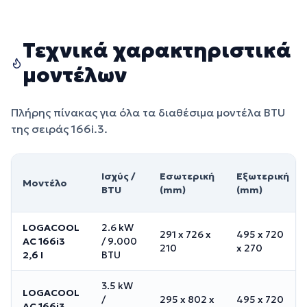
Τεχνικά χαρακτηριστικά
μοντέλων
Πλήρης πίνακας για όλα τα διαθέσιμα μοντέλα BTU
της σειράς 166i.3.
Ισχύς /
Εσωτερική
Εξωτερική
Μοντέλο
BTU
(mm)
(mm)
LOGACOOL
2.6 kW
291 x 726 x
495 x 720
AC 166i3
/
9.000
210
x 270
2,6 I
BTU
3.5 kW
LOGACOOL
/
295 x 802 x
495 x 720
AC 166i3